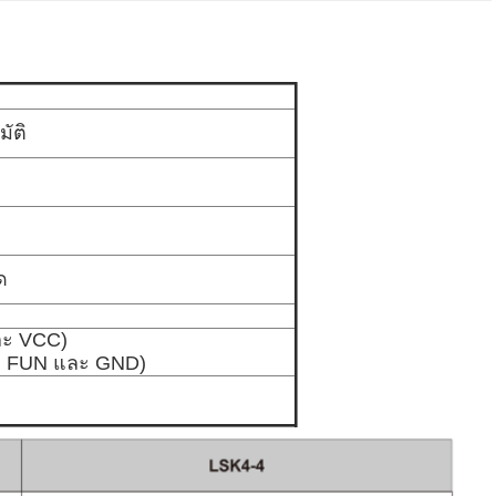
ัติ
ด
ด
และ VCC)
่อ FUN และ GND)