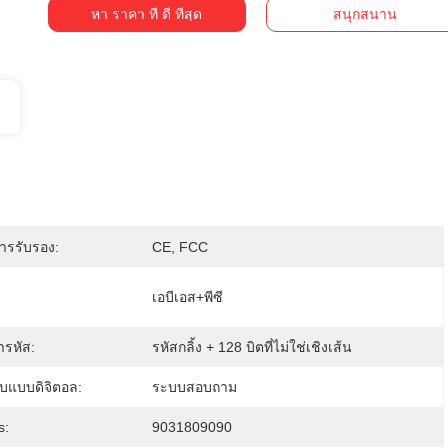
หา ราคา ที่ ดี ที่สุด
สนุกสนาน
การรับรอง:
CE, FCC
เอบีเอส+พีซี
ารหัส:
รหัสกลิ้ง + 128 บิตที่ไม่ใช่เชิงเส้น
บแบบดิจิตอล:
ระบบสอบถาม
s:
9031809090