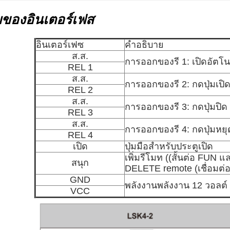
ยของอินเตอร์เฟส
อินเตอร์เฟซ
คําอธิบาย
ส.ส.
การออกของรี 1: เปิดอัตโนม
REL 1
ส.ส.
การออกของรี 2: กดปุ่มเปิ
REL 2
ส.ส.
การออกของรี 3: กดปุ่มปิด
REL 3
ส.ส.
การออกของรี 4: กดปุ่มหยุ
REL 4
เปิด
ปุ่มมือสําหรับประตูเปิด
เพิ่มรีโมท ((สั้นต่อ FUN 
สนุก
DELETE remote (เชื่อมต
GND
พลังงานพลังงาน 12 วอลต์
VCC