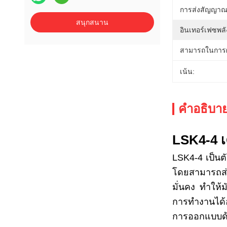
การส่งสัญญาณ
สนุกสนาน
อินเทอร์เฟซพล
สามารถในการผ
เน้น:
คําอธิบาย
LSK4-4 เ
LSK4-4 เป็นต
โดยสามารถส่ง
มั่นคง ทําใ
การทํางานได้
การออกแบบด้ว