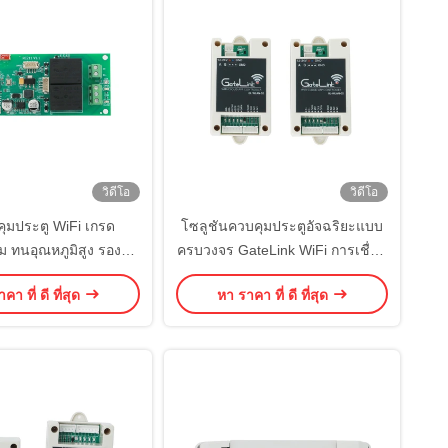
วิดีโอ
วิดีโอ
คุมประตู WiFi เกรด
โซลูชันควบคุมประตูอัจฉริยะแบบ
 ทนอุณหภูมิสูง รองรับ
ครบวงจร GateLink WiFi การเชื่อม
RS485 เอาต์พุตรีเลย์
ต่อ 3 ระบบ 4G/WiFi/BLE บริการ
คา ที่ ดี ที่สุด
หา ราคา ที่ ดี ที่สุด
เดตเฟิร์มแวร์ผ่าน OTA
เสริมโฆษณาบนคลาวด์สำหรับ
บบรักษาความปลอดภัย
ระบบเข้าออกอุตสาหกรรมหลาก
างเข้าโรงงาน
หลายรูปแบบ