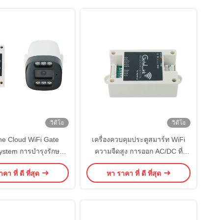
สะดวกสาธารณะ
วิดีโอ
วิดีโอ
One Cloud WiFi Gate
เครื่องควบคุมประตูสมาร์ท WiFi
ystem การบํารุงรักษา
ความจืดสูง การออก AC/DC ที่
TA อัพเดท การออกแบบ
มั่นคง โครงสร้างป้องกันการขัด
คา ที่ ดี ที่สุด
หา ราคา ที่ ดี ที่สุด
กษาที่ต่ํา การบริหารจัด
ขวางอุตสาหกรรม การติดตามทาง
ําหรับการดําเนินงาน
ไกลสําหรับการควบคุมการเข้า
กรณ์หลายสาขา
โรงงานและโกดัง