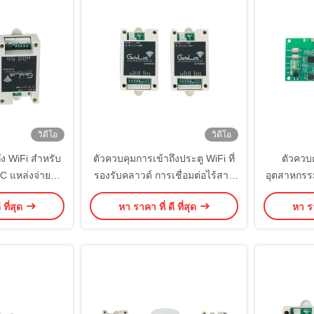
วิดีโอ
วิดีโอ
ึง WiFi สำหรับ
ตัวควบคุมการเข้าถึงประตู WiFi ที่
ตัวควบ
C แหล่งจ่ายไฟ
รองรับคลาวด์ การเชื่อมต่อไร้สาย
อุตสาหกรรม
เลย์แยก การ
แบบเข้ารหัส การจัดการแบ็กเอนด์
การขยาย 
 ที่สุด
หา ราคา ที่ ดี ที่สุด
หา รา
รรบกวนสำหรับ
แบบรวมศูนย์ การอนุญาตผู้ใช้
อิสระ อัป
แรง การจัดการ
หลายคนสำหรับที่พักอาศัยและ
สำหรับระ
ถึง
ธุรกิจ
ท