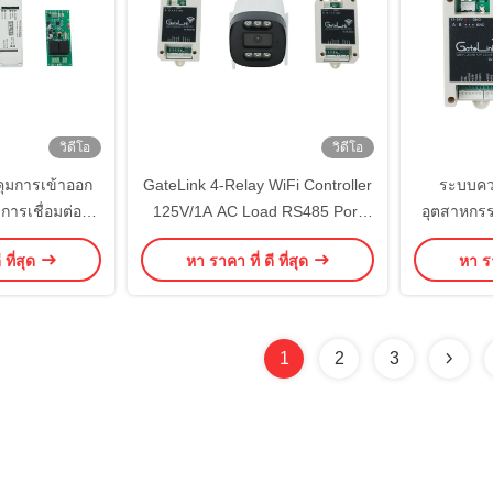
วิดีโอ
วิดีโอ
ุมการเข้าออก
GateLink 4-Relay WiFi Controller
ระบบคว
การเชื่อมต่อที่
125V/1A AC Load RS485 Port
อุตสาหกร
ตูแบบเรียลไทม์
Independent Relay Output อัพเดท
อัตโนมัติพล
 ที่สุด
หา ราคา ที่ ดี ที่สุด
หา รา
ำดับชั้นสิทธิ์
OTA สําหรับระบบ Industrial Gate
ชุมชนขนาดใหญ่
& Security
าณิชย์
1
2
3