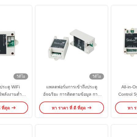
วิดีโอ
วิดีโอ
์ประตู WiFi
แพลตฟอร์มการเข้าถึงประตู
All-in-
้พลังงานต่ำ
อัจฉริยะ การติดตามข้อมูล การ
Control S
ร้สาย กำหนดกฎ
บันทึกการเข้าถึง บริการเสริม
ทางไกล O
 ที่สุด
หา ราคา ที่ ดี ที่สุด
หา รา
รับการจัดการ
สำหรับการดำเนินงาน
การบํารุงรั
่งอำนวยความ
อสังหาริมทรัพย์และการจัดการ
การกลางส
ธารณะ
ความปลอดภัย
อุป