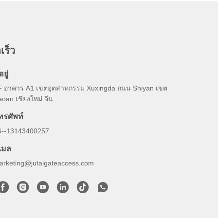
เร็ว
อยู่
F อาคาร A1 เขตอุตสาหกรรม Xuxingda ถนน Shiyan เขต
oan เชียงใหม่ จีน
ทรศัพท์
6--13143400257
ีเมล
arketing@jutaigateaccess.com