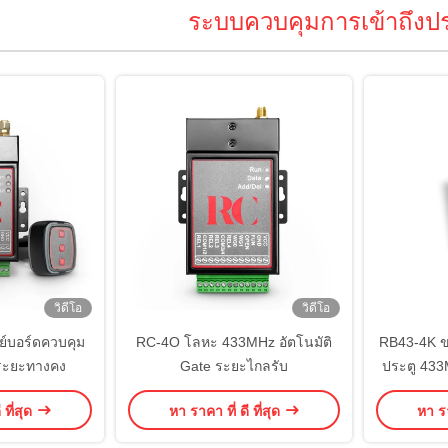
ระบบควบคุมการเข้าถึงปร
วิดีโอ
วิดีโอ
ย์บอร์ดควบคุม
RC-4O โลหะ 433MHz อัตโนมัติ
RB43-4K ข
ระยะทางคง
Gate ระยะไกลรับ
ประตู 433M
 ที่สุด
หา ราคา ที่ ดี ที่สุด
หา รา