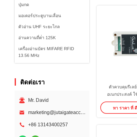
ปุ่มกด
มอเตอร์ประตูบานเลื่อน
ตัวอ่าน UHF ระยะไกล
อ่านความถี่ต่ํา 125K
เครื่องอ่านบัตร MIFARE RFID
13.56 MHz
ติดต่อเรา
ตัวควบคุมรีเลย
อเนกประสงค์ ใช
Mr. David
ควบคุมอัจฉริยะไ
หา ราคา ที่ ดี
การเข้าถึงเองสำห
marketing@jutaigateaccess.com
ทรัพย์สินและสิ
สะดวกสา
+86 13143400257