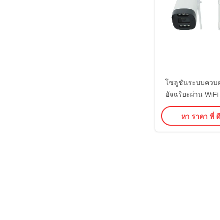
โซลูชันระบบควบค
อัจฉริยะผ่าน WiFi 
เข้ารหัส สถานะประ
หา ราคา ที่ ดี
บันทึกการเข้าออก ล
การเข้าถึงสำหรับ
และอาคารพ