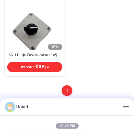
วิดีโอ
SK-1TL ปุ่มดันระยะเวลาความรู้สึก
สูง สําหรับอุตสาหกรรมอัตโนมัติ
หา ราคา ที่ ดี ที่สุด
1
David
ติดต่อเร็ว
12:48 PM