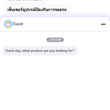
เซ็นเซอร์อุปกรณ์ป้องกันการจอดรถ
David
ติดต่อเร็ว
3:54 AM
Good day, what product are you looking for?
ที่อยู่
5F อาคาร A1 เขตอุตสาหกรรม Xuxingda ถนน Shiyan เขต
Baoan เชียงใหม่ จีน
โทรศัพท์
86--13143400257
อีเมล
marketing@jutaigateaccess.com