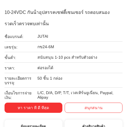
10-24VDC กันน้ําอุปสรรคเซฟตี้เซนเซอร์ รถตอบสนอง
รวดเร็วตรวจพบเท่านั้น
JUTAI
ชื่อแบรนด์:
กข24-6M
เลขรุ่น:
สนับสนุน 1-10 pcs สําหรับตัวอย่าง
ขั้นต่ำ:
ต่อรองได้
ราคา:
รายละเอียดการ
50 ชิ้น 1 กล่อง
บรรจุ:
L/C, D/A, D/P, T/T, เวสเทิร์นยูเนี่ยน, Paypal,
เงื่อนไขการจ่าย
Alipay
เงิน:
หา ราคา ที่ ดี ที่สุด
สนุกสนาน
ข้อมูลรายละเอียด
คําอธิบายสินค้า