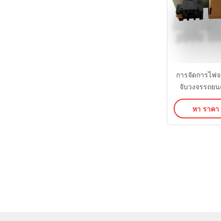
การจัดการไฟจร
จับวงจรรถยน
การชดเชยการเ
หา ราคา ที
24