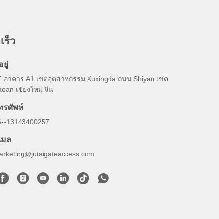
เร็ว
อยู่
F อาคาร A1 เขตอุตสาหกรรม Xuxingda ถนน Shiyan เขต
oan เชียงใหม่ จีน
ทรศัพท์
6--13143400257
ีเมล
arketing@jutaigateaccess.com