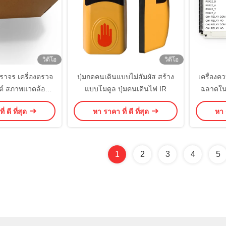
วิดีโอ
วิดีโอ
าจร เครื่องตรวจ
ปุ่มกดคนเดินแบบไม่สัมผัส สร้าง
เครื่องค
ต์ สภาพแวดล้อม
แบบโมดูล ปุ่มคนเดินไฟ IR
ฉลาดใน
คลื่อนไหว 100-
อย่างรวดเ
่ ดี ที่สุด
หา ราคา ที่ ดี ที่สุด
หา ร
0VAC
R
1
2
3
4
5