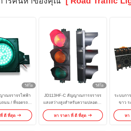
การค้นหาของคุณ
[ Road Traffic Lig
วิดีโอ
วิดีโอ
ญญาณจราจรไฟฟ้า
JD113HF-C สัญญาณการจราจร
ระบบการ
บถนน / ที่จอดรถ /
แสงสว่างสูงสําหรับความปลอดภัย
ขาว ร
ดแยก
ทางถนน
จ
่ ดี ที่สุด
หา ราคา ที่ ดี ที่สุด
หา ร