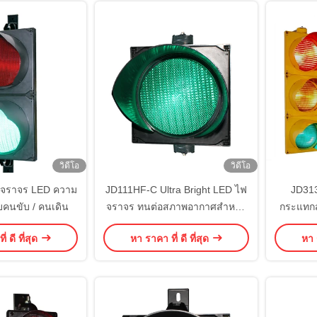
วิดีโอ
วิดีโอ
จราจร LED ความ
JD111HF-C Ultra Bright LED ไฟ
JD31
ับคนขับ / คนเดิน
จราจร ทนต่อสภาพอากาศสําหรับ
กระแทกส
ถนน
่ ดี ที่สุด
หา ราคา ที่ ดี ที่สุด
หา ร