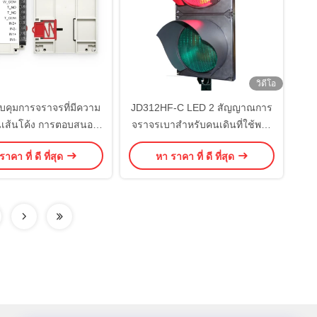
วิดีโอ
วบคุมการจราจรที่มีความ
JD312HF-C LED 2 สัญญาณการ
เส้นโค้ง การตอบสนอง
จราจรเบาสําหรับคนเดินที่ใช้พลัง
ร็ว การบํารุงรักษาที่ต่ํา
งานต่ํา
าคา ที่ ดี ที่สุด
หา ราคา ที่ ดี ที่สุด
S 485 AC 220V