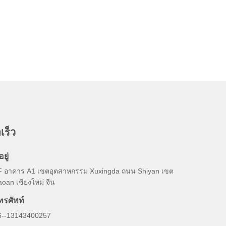
เร็ว
อยู่
F อาคาร A1 เขตอุตสาหกรรม Xuxingda ถนน Shiyan เขต
oan เชียงใหม่ จีน
ทรศัพท์
6--13143400257